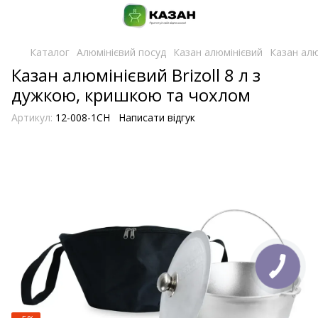
Каталог
Алюмінієвий посуд
Казан алюмінієвий
Казан алю
Казан алюмінієвий Brizoll 8 л з
дужкою, кришкою та чохлом
Артикул:
12-008-1CH
Написати відгук