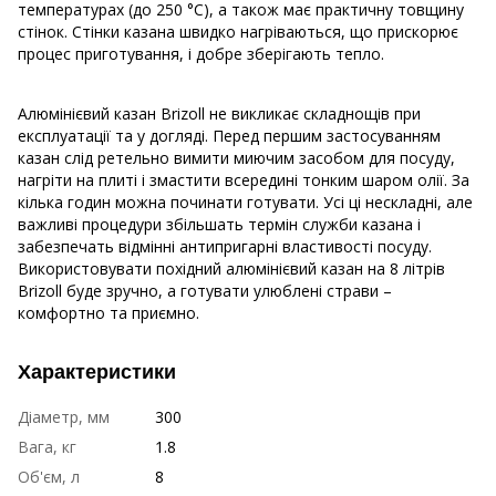
температурах (до 250 °C), а також має практичну товщину
стінок. Стінки казана швидко нагріваються, що прискорює
процес приготування, і добре зберігають тепло.
Алюмінієвий казан Brizoll не викликає складнощів при
експлуатації та у догляді. Перед першим застосуванням
казан слід ретельно вимити миючим засобом для посуду,
нагріти на плиті і змастити всередині тонким шаром олії. За
кілька годин можна починати готувати. Усі ці нескладні, але
важливі процедури збільшать термін служби казана і
забезпечать відмінні антипригарні властивості посуду.
Використовувати похідний алюмінієвий казан на 8 літрів
Brizoll буде зручно, а готувати улюблені страви –
комфортно та приємно.
Характеристики
Діаметр, мм
300
Вага, кг
1.8
Об'єм, л
8