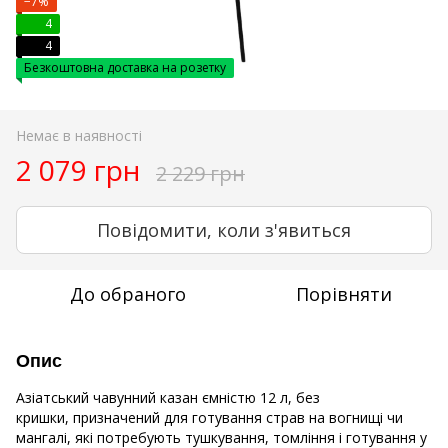
−7%
4
4
Безкоштовна доставка на розетку
Немає в наявності
2 079 грн
2 229 грн
Повідомити, коли з'явиться
До обраного
Порівняти
Опис
Азіатський чавунний казан ємністю 12 л, без
кришки, призначений для готування страв на вогнищі чи
мангалі, які потребують тушкування, томління і готування у