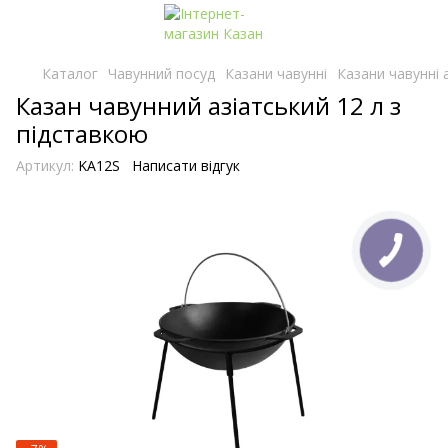
Каталог
Чавунний посуд
Казани чавунні
Казани чавунні а
Казан чавунний азіатський 12 л з
підставкою
Артикул:
KA12S
Написати відгук