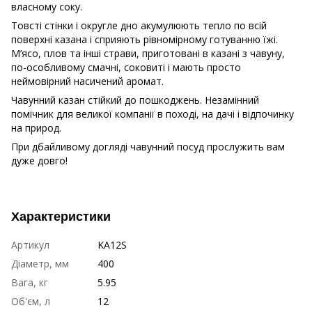
власному соку.
Товсті стінки і округле дно акумулюють тепло по всій
поверхні казана і сприяють рівномірному готуванню їжі.
М’ясо, плов та інші страви, приготовані в казані з чавуну,
по-особливому смачні, соковиті і мають просто
неймовірний насичений аромат.
Чавунний казан стійкий до пошкоджень. Незамінний
помічник для великої компанії в поході, на дачі і відпочинку
на природ.
При дбайливому догляді чавунний посуд прослужить вам
дуже довго!
Характеристики
Артикул
KA12S
Діаметр, мм
400
Вага, кг
5.95
Об'єм, л
12