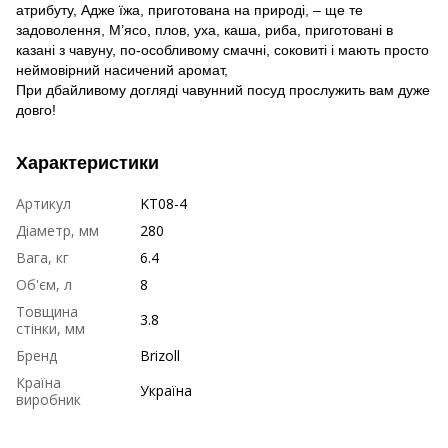
атрибуту, Адже їжа, приготована на природі, – ще те
задоволення, М’ясо, плов, уха, каша, риба, приготовані в
казані з чавуну, по-особливому смачні, соковиті і мають просто
неймовірний насичений аромат,
При дбайливому догляді чавунний посуд прослужить вам дуже
довго!
Характеристики
Артикул
KT08-4
Діаметр, мм
280
Вага, кг
6.4
Об'єм, л
8
Товщина
3.8
стінки, мм
Бренд
Brizoll
Країна
Україна
виробник