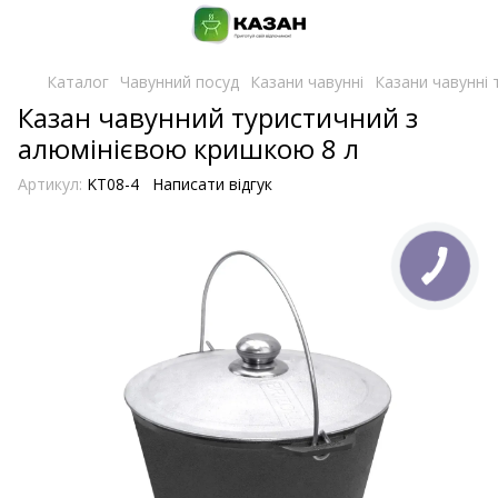
Каталог
Чавунний посуд
Казани чавунні
Казани чавунні 
Казан чавунний туристичний з
алюмінієвою кришкою 8 л
Артикул:
KT08-4
Написати відгук