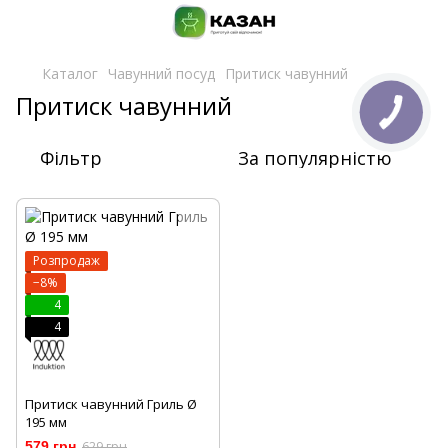
Каталог
Чавунний посуд
Притиск чавунний
Притиск чавунний
Фільтр
За популярністю
Розпродаж
−8%
4
4
Притиск чавунний Гриль Ø
195 мм
579 грн
629 грн