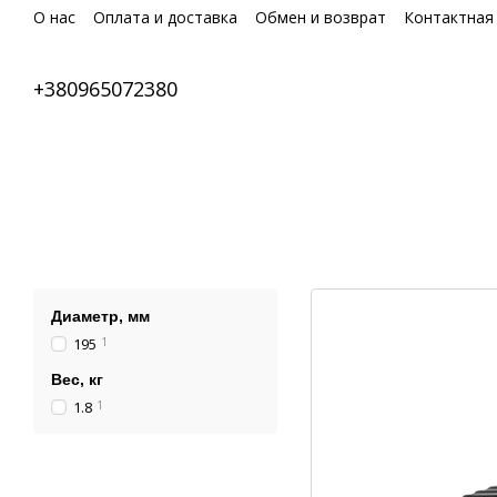
Перейти к основному контенту
О нас
Оплата и доставка
Обмен и возврат
Контактная
+380965072380
Диаметр, мм
195
1
Вес, кг
1.8
1