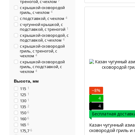
треногой, с чехлом
7
с крышкой-сковородой
гриль, с чехлом
4
с подставкой, с чехлом
4
с чугунной крышкой, с
подставкой, с треногой
1
с крышкой-сковородой, с
подставкой, с чехлом
4
с крышкой-сковородой
гриль, с треногой, с
чехлом
4
с крышкой-сковородой
гриль, с подставкой, с
чехлом
4
Высота, мм
115
1
−8%
125
1
4
130
1
4
135
2
150
6
Бесплатная доставка
160
6
Казан чугунный азиа
165
6
сковородой гриль и 
175,7
6