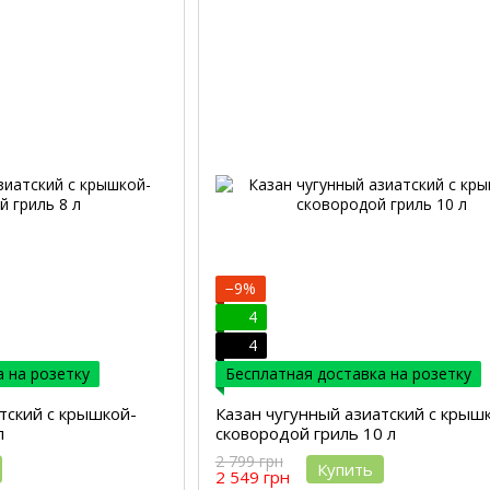
−9%
4
4
 на розетку
Бесплатная доставка на розетку
тский с крышкой-
Казан чугунный азиатский с крыш
л
сковородой гриль 10 л
2 799 грн
Купить
2 549 грн