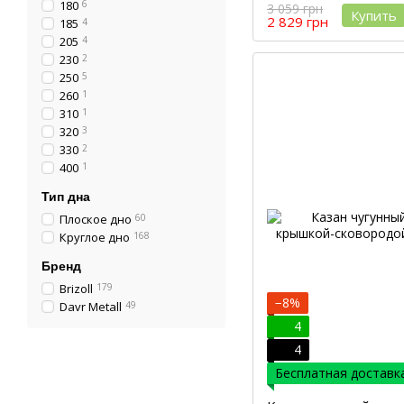
180
6
3 059 грн
Купить
2 829 грн
185
4
205
4
230
2
250
5
260
1
310
1
320
3
330
2
400
1
Тип дна
Плоское дно
60
Круглое дно
168
Бренд
Brizoll
179
−8%
Davr Metall
49
4
4
Бесплатная доставка