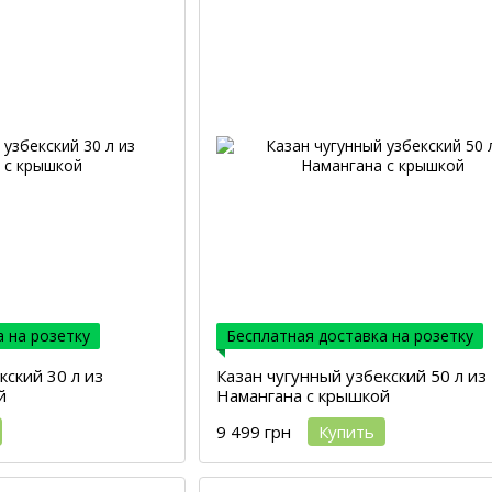
 на розетку
Бесплатная доставка на розетку
кский 30 л из
Казан чугунный узбекский 50 л из
й
Намангана с крышкой
9 499 грн
Купить