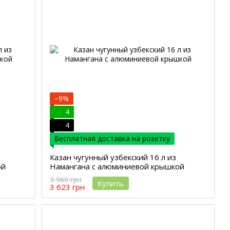
−9%
4
4
Бесплатная доставка на розетку
Казан чугунный узбекский 16 л из
ой
Намангана с алюминиевой крышкой
3 960 грн
Купить
3 623 грн