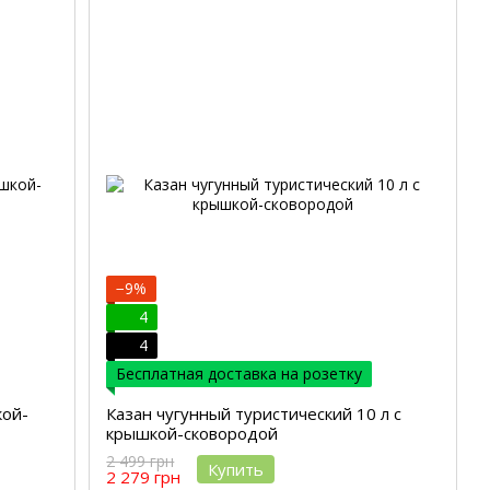
−9%
4
4
Бесплатная доставка на розетку
кой-
Казан чугунный туристический 10 л с
крышкой-сковородой
2 499 грн
Купить
2 279 грн