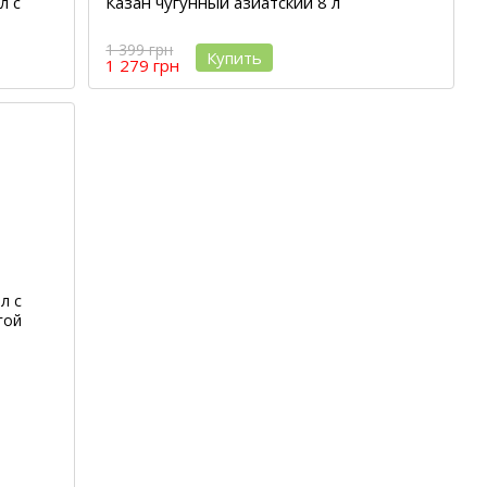
л с
Казан чугунный азиатский 8 л
1 399 грн
Купить
1 279 грн