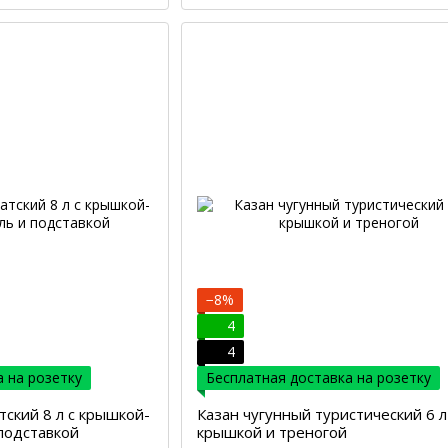
−8%
4
4
 на розетку
Бесплатная доставка на розетку
тский 8 л с крышкой-
Казан чугунный туристический 6 л
подставкой
крышкой и треногой