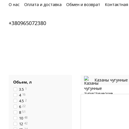
Перейти к основному контенту
О нас
Оплата и доставка
Обмен и возврат
Контактная
+380965072380
Казаны чугунные
Обьем, л
3.5
1
4
16
4.5
2
6
22
8
51
10
48
12
42