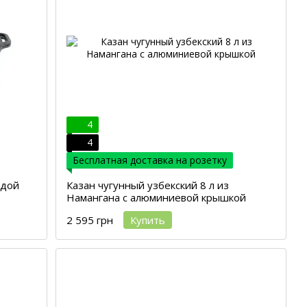
4
4
Бесплатная доставка на розетку
одой
Казан чугунный узбекский 8 л из
Намангана с алюминиевой крышкой
2 595 грн
Купить