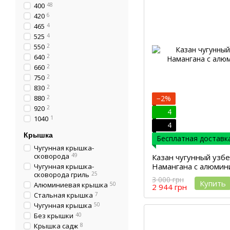
400
48
420
6
465
4
525
4
550
2
640
2
660
2
750
2
830
2
880
2
−2%
920
2
4
1040
1
4
Крышка
Бесплатная доставка
Чугунная крышка-
сковорода
49
Казан чугунный узбе
Намангана с алюми
Чугунная крышка-
сковорода гриль
25
3 000 грн
Купить
Алюминиевая крышка
50
2 944 грн
Стальная крышка
7
Чугунная крышка
50
Без крышки
40
Крышка садж
8