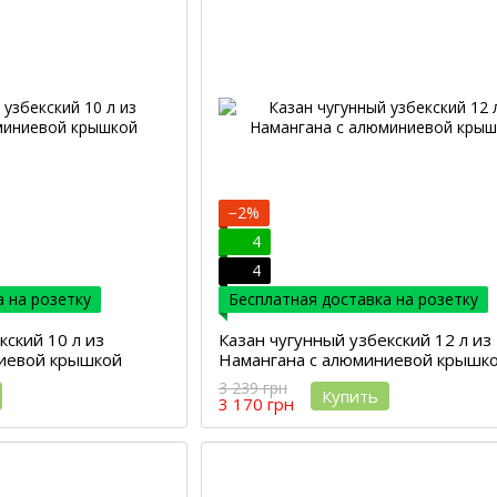
−2%
4
4
 на розетку
Бесплатная доставка на розетку
кский 10 л из
Казан чугунный узбекский 12 л из
ниевой крышкой
Намангана с алюминиевой крышк
3 239 грн
Купить
3 170 грн