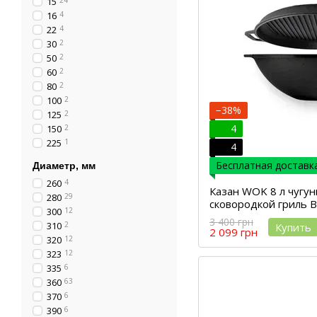
15
24
16
4
22
4
30
2
50
2
60
2
80
2
100
2
−38%
125
2
4
150
2
225
1
4
Бесплатная доставка
Диаметр, мм
260
4
Казан WOK 8 л чугу
280
29
сковородкой гриль Br
300
12
3 400 грн
310
2
Купить
2 099 грн
320
12
323
12
335
6
360
63
370
6
390
6