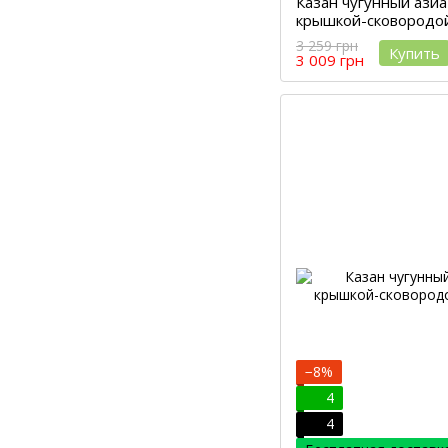
Казан чугунный азиа
крышкой-сковородой
3 259 грн
Купить
3 009 грн
−8%
4
4