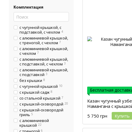
Комплектация
с чугунной крышкой, с
подставкой, с чехлом
4
с алюминиевой крышкой,
с треногой, с чехлом
7
с алюминиевой крышкой,
с чехлом
7
с алюминиевой крышкой,
с подставкой, с чехлом
3
с алюминиевой крышкой,
с подставкой
3
без крышки
8
с чугунной крышкой
10
Бесплатная доставка
с крышкой садж
8
со стальной крышкой
7
Казан чугунный узбе
с крышкой-сковородой
20
Намангана с крышко
с крышкой-сковородой
гриль
5
5 750 грн
Купить
с алюминиевой
крышкой
22
с треногой
6