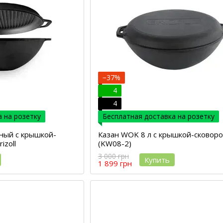
−37%
4
4
 на розетку
Бесплатная доставка на розетку
нный с крышкой-
Казан WOK 8 л с крышкой-сковор
izoll
(KW08-2)
3 000 грн
Купить
1 899 грн