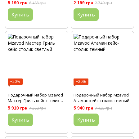
5 190 грн
6 488 грн
2 199 грн
2 749 грн
Купить
Купить
−20%
−20%
Подарочный набор Mzavod
Подарочный набор Mzavod
Мастер Гриль кейс-столик
Атаман кейс-столик темный
светлый
5 910 грн
7 388 грн
5 940 грн
7 425 грн
Купить
Купить