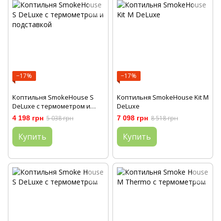
−17%
−17%
Коптильня SmokeHouse S
Коптильня SmokeHouse Kit M
DeLuxe с термометром и
DeLuxe
подставкой
4 198 грн
5 038 грн
7 098 грн
8 518 грн
Купить
Купить