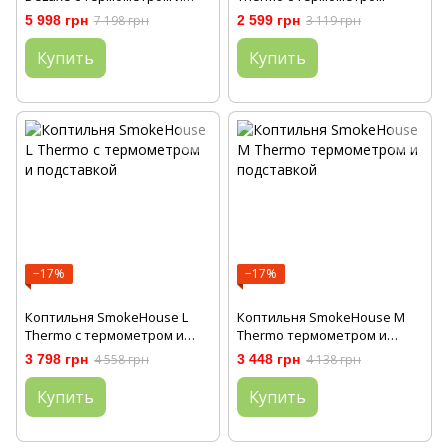
подставкой
5 998 грн
7 198 грн
2 599 грн
3 119 грн
Купить
Купить
−17%
−17%
Коптильня SmokeHouse L
Коптильня SmokeHouse M
Thermo с термометром и
Thermo термометром и
подставкой
подставкой
3 798 грн
4 558 грн
3 448 грн
4 138 грн
Купить
Купить