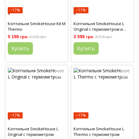
−17%
−17%
Коптильня SmokeHouse Kit M
Коптильня SmokeHouse L
Thermo
Original с термометром и
подставкой
5 198 грн
6 238 грн
3 598 грн
4 318 грн
Купить
Купить
−17%
−17%
Коптильня SmokeHouse L
Коптильня SmokeHouse L
Original с термометром
Thermo с термометром