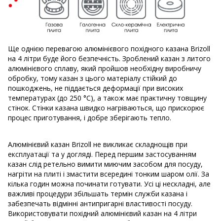
Ще однією перевагою алюмінієвого похідного казана Brizoll
на 4 літри буде його безпечність. Зроблений казан з литого
алюмінієвого сплаву, який пройшов необхідну виробничу
обробку, тому казан з цього матеріалу стійкий до
пошкоджень, не піддається деформації при високих
температурах (до 250 °C), а також має практичну товщину
стінок. Стінки казана швидко нагріваються, що прискорює
процес приготування, і добре зберігають тепло.
Алюмінієвий казан Brizoll не викликає складнощів при
експлуатації та у догляді. Перед першим застосуванням
казан слід ретельно вимити миючим засобом для посуду,
нагріти на плиті і змастити всередині тонким шаром олії. За
кілька годин можна починати готувати. Усі ці нескладні, але
важливі процедури збільшать термін служби казана і
забезпечать відмінні антипригарні властивості посуду.
Використовувати похідний алюмінієвий казан на 4 літри