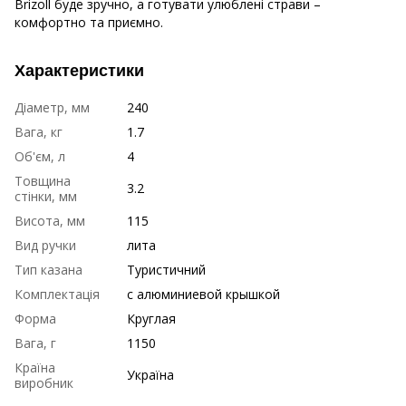
Brizoll буде зручно, а готувати улюблені страви –
комфортно та приємно.
Характеристики
Діаметр, мм
240
Вага, кг
1.7
Об'єм, л
4
Товщина
3.2
стінки, мм
Висота, мм
115
Вид ручки
лита
Тип казана
Туристичний
Комплектація
с алюминиевой крышкой
Форма
Круглая
Вага, г
1150
Країна
Україна
виробник