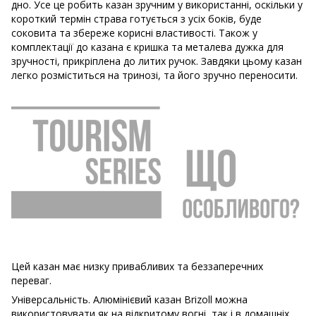
дно. Усе це робить казан зручним у використанні, оскільки у
короткий термін страва готується з усіх боків, буде
соковита та збереже корисні властивості. Також у
комплектації до казана є кришка та металева дужка для
зручності, прикріплена до литих ручок. Завдяки цьому казан
легко розміститься на тринозі, та його зручно переносити.
Цей казан має низку привабливих та беззаперечних
переваг.
Універсальність. Алюмінієвий казан Brizoll можна
використовувати як на відкритому вогні, так і в домашніх