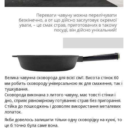
Велика чавунна сковорода для всієї сім’ї. Висота стінок 60
мм робить сковороду універсальною як для смаження, так і
тушкування.
Сковорода виконана з литого чавуну, має товсті стінки і
дно, сприяє рівномірному готуванню страв без пригорання.
Стійка до пошкоджень і дозволяє використання металевих
лопаток.
Якби довелось залишити тільки одну сковорідку на кухні, то
це б точно була саме вона.