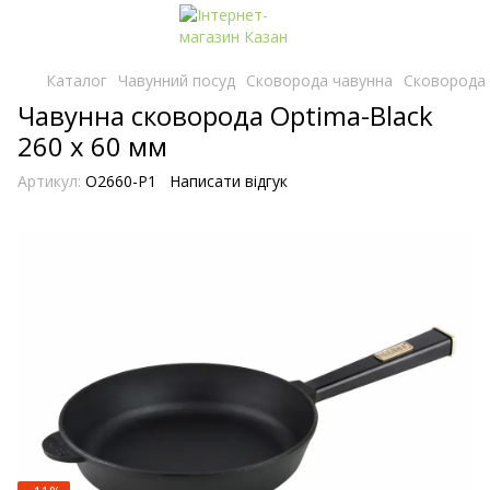
Каталог
Чавунний посуд
Сковорода чавунна
Сковорода 
Чавунна сковорода Optima-Black
260 х 60 мм
Артикул:
O2660-P1
Написати відгук