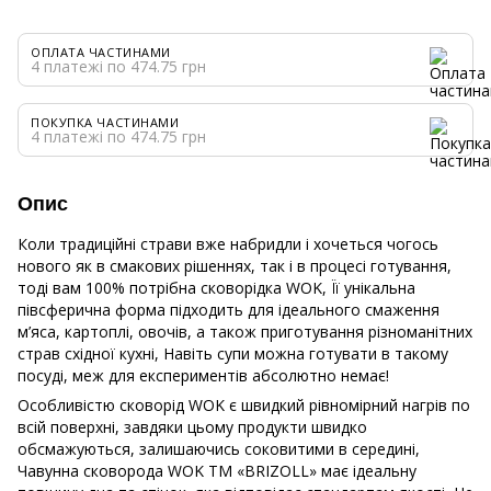
ОПЛАТА ЧАСТИНАМИ
4 платежі по 474.75 грн
ПОКУПКА ЧАСТИНАМИ
4 платежі по 474.75 грн
Опис
Коли традиційні страви вже набридли і хочеться чогось
нового як в смакових рішеннях, так і в процесі готування,
тоді вам 100% потрібна сковорідка WOK, Її унікальна
півсферична форма підходить для ідеального смаження
м’яса, картоплі, овочів, а також приготування різноманітних
страв східної кухні, Навіть супи можна готувати в такому
посуді, меж для експериментів абсолютно немає!
Особливістю сковорід WOK є швидкий рівномірний нагрів по
всій поверхні, завдяки цьому продукти швидко
обсмажуються, залишаючись соковитими в середині,
Чавунна сковорода WOK ТМ «BRIZOLL» має ідеальну