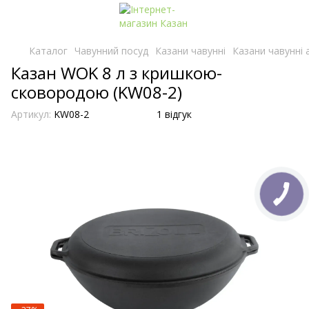
Каталог
Чавунний посуд
Казани чавунні
Казани чавунні а
Казан WOK 8 л з кришкою-
сковородою (KW08-2)
Артикул:
KW08-2
1 відгук