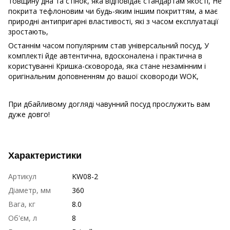
товщину дна та стінок, яка відповідає стандартам якості, Не
покрита тефлоновим чи будь-яким іншим покриттям, а має
природні антипригарні властивості, які з часом експлуатації
зростають,
Останнім часом популярним став універсальний посуд, У
комплекті йде автентична, вдосконалена і практична в
користуванні Кришка-сковорода, яка стане незамінним і
оригінальним доповненням до вашої сковороди WOK,
При дбайливому догляді чавунний посуд прослужить вам
дуже довго!
Характеристики
Артикул
KW08-2
Діаметр, мм
360
Вага, кг
8.0
Об'єм, л
8