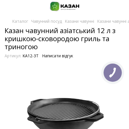
Каталог
Чавунний посуд
Казани чавунні
Казани чавунні а
Казан чавунний азіатський 12 л з
кришкою-сковородою гриль та
триногою
Артикул:
KA12-3T
Написати відгук