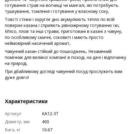
готування страв на вогнищі чи мангалі, які потребують
тушкування, томління і готування у власному соку,
Товсті стінки і округле дно акумулюють тепло по всій
поверхні казана і сприяють рівномірному готуванню їжі,
М’ясо, плов та інші страви, приготовані в казані з чавуну,
по-особливому смачні, соковиті і мають просто
неймовірний насичений аромат,
Чавунний казан стійкий до пошкоджень, Незамінний
помічник для великої компанії в поході, на дачі і відпочинку
на природі,
При дбайливому догляді чавунний посуд прослужить вам
дуже довго!
Характеристики
Артикул
KA12-3T
Діаметр, мм
400
Вага, кг
10.67