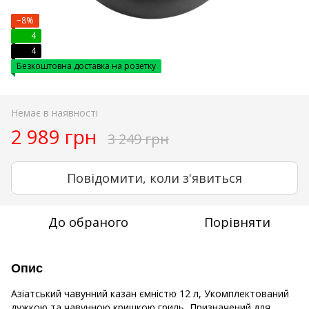
−8%
4
4
Безкоштовна доставка на розетку
Немає в наявності
2 989 грн
3 249 грн
Повідомити, коли з'явиться
До обраного
Порівняти
Опис
Азіатський чавунний казан ємністю 12 л, Укомплектований
дужкою та чавунною кришкою гриль, Призначений для