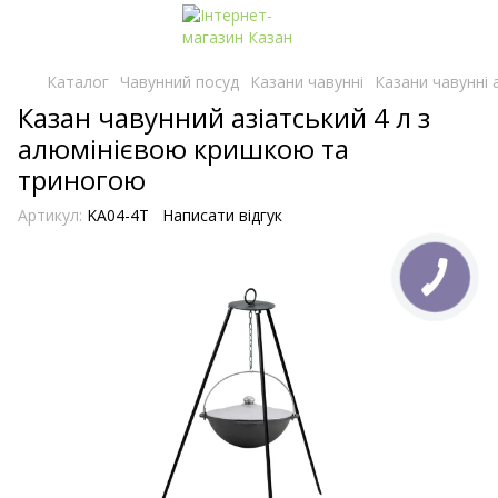
Каталог
Чавунний посуд
Казани чавунні
Казани чавунні а
Казан чавунний азіатський 4 л з
алюмінієвою кришкою та
триногою
Артикул:
KA04-4T
Написати відгук