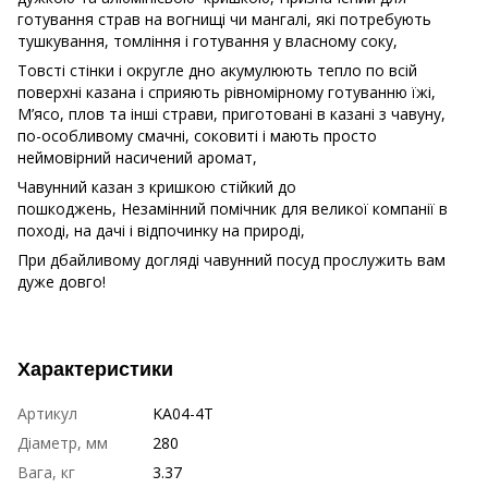
готування страв на вогнищі чи мангалі, які потребують
тушкування, томління і готування у власному соку,
Товсті стінки і округле дно акумулюють тепло по всій
поверхні казана і сприяють рівномірному готуванню їжі,
М’ясо, плов та інші страви, приготовані в казані з чавуну,
по-особливому смачні, соковиті і мають просто
неймовірний насичений аромат,
Чавунний казан з кришкою стійкий до
пошкоджень, Незамінний помічник для великої компанії в
поході, на дачі і відпочинку на природі,
При дбайливому догляді чавунний посуд прослужить вам
дуже довго!
Характеристики
Артикул
KA04-4T
Діаметр, мм
280
Вага, кг
3.37