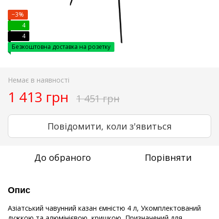
−3%
4
4
Безкоштовна доставка на розетку
Немає в наявності
1 413 грн
1 451 грн
Повідомити, коли з'явиться
До обраного
Порівняти
Опис
Азіатський чавунний казан ємністю 4 л, Укомплектований
дужкою та алюмінієвою кришкою, Призначений для