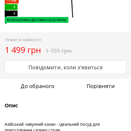
−14%
4
4
Безкоштовна доставка на розетку
Немає в наявності
1 499 грн
1 751 грн
Повідомити, коли з'явиться
До обраного
Порівняти
Опис
Азійський чавунний казан - ідеальний посуд для
приготування східних страв.