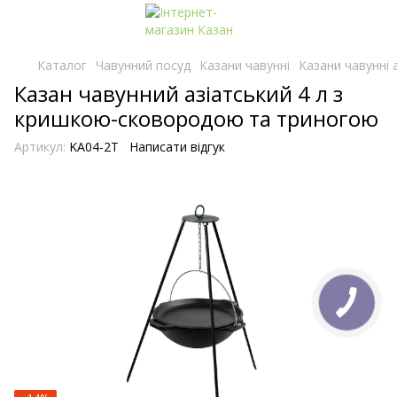
Каталог
Чавунний посуд
Казани чавунні
Казани чавунні а
Казан чавунний азіатський 4 л з
кришкою-сковородою та триногою
Артикул:
KA04-2T
Написати відгук