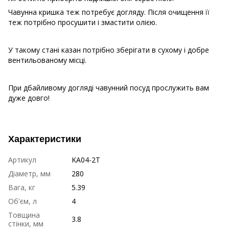
Чавунна кришка теж потребує догляду. Після очищення її
теж потрібно просушити і змастити олією.
У такому стані казан потрібно зберігати в сухому і добре
вентильованому місці.
При дбайливому догляді чавунний посуд прослужить вам
дуже довго!
Характеристики
Артикул
KA04-2T
Діаметр, мм
280
Вага, кг
5.39
Об'єм, л
4
Товщина
3.8
стінки, мм