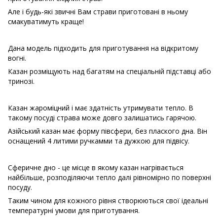
Але і будь-які звичні Вам страви приготовані в ньому
смакуватимуть краще!
Дана модель підходить для приготування на відкритому
вогні.
Казан розміщують над багатям на спеціальній підставці або
тринозі.
Казан жароміцний і має здатність утримувати тепло. В
такому посуді страва може довго залишатись гарячою.
Азійський казан має форму півсфери, без плаского дна. Він
оснащений 4 литими ручкамми та дужкою для підвісу.
Сферичне дно - це місце в якому казан нагрівається
найбільше, розподіляючи тепло далі рівномірно по поверхні
посуду.
Таким чином для кожного рівня створюються свої ідеальні
температурні умови для приготування.