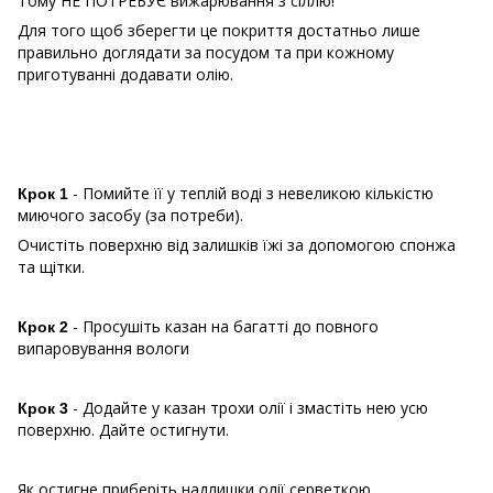
Тому НЕ ПОТРЕБУЄ вижарювання з сіллю!
Для того щоб зберегти це покриття достатньо лише
правильно доглядати за посудом та при кожному
приготуванні додавати олію.
- Помийте її у теплій воді з невеликою кількістю
Крок 1
миючого засобу (за потреби).
Очистіть поверхню від залишків їжі за допомогою спонжа
та щітки.
- Просушіть казан на багатті до повного
Крок 2
випаровування вологи
- Додайте у казан трохи олії і змастіть нею усю
Крок 3
поверхню. Дайте остигнути.
Як остигне приберіть надлишки олії серветкою.