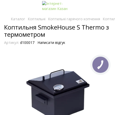
Каталог
Коптильні
Коптильні гарячого копчення
Коптил
Коптильня SmokeHouse S Thermo з
термометром
Артикул:
d100017
Написати відгук