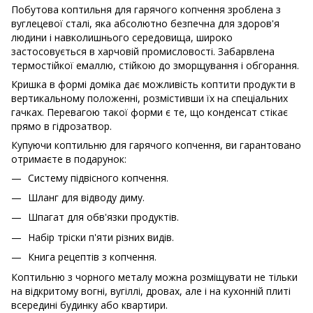
Побутова коптильня для гарячого копчення зроблена з
вуглецевої сталі, яка абсолютно безпечна для здоров'я
людини і навколишнього середовища, широко
застосовується в харчовій промисловості. Забарвлена ​​
термостійкої емаллю, стійкою до зморщування і обгорання.
Кришка в формі доміка дає можливість коптити продукти в
вертикальному положенні, розмістивши їх на спеціальних
гачках. Перевагою такої форми є те, що конденсат стікає
прямо в гідрозатвор.
Купуючи коптильню для гарячого копчення, ви гарантовано
отримаєте в подарунок:
Систему підвісного копчення.
Шланг для відводу диму.
Шпагат для обв'язки продуктів.
Набір тріски п'яти різних видів.
Книга рецептів з копчення.
Коптильню з чорного металу можна розміщувати не тільки
на відкритому вогні, вугіллі, дровах, але і на кухонній плиті
всередині будинку або квартири.