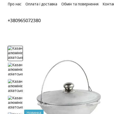
Перейти до основного контенту
Про нас
Оплата і доставка
Обмін та повернення
Конта
+380965072380
Новинка