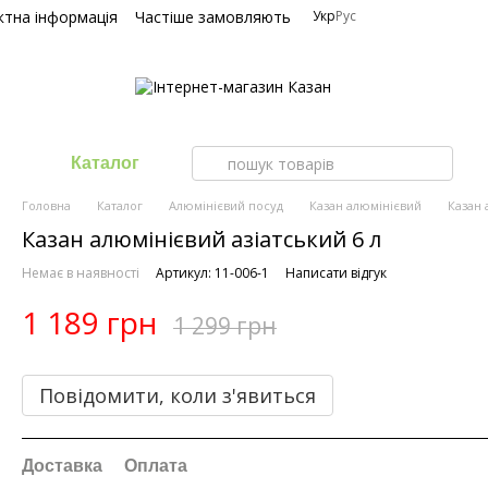
ктна інформація
Частіше замовляють
Укр
Рус
Каталог
Головна
Каталог
Алюмінієвий посуд
Казан алюмінієвий
Казан 
Казан алюмінієвий азіатський 6 л
Немає в наявності
Артикул: 11-006-1
Написати відгук
1 189 грн
1 299 грн
Повідомити, коли з'явиться
Доставка
Оплата