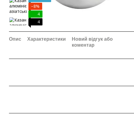
−8%
4
4
Опис
Характеристики
Новий відгук або
коментар