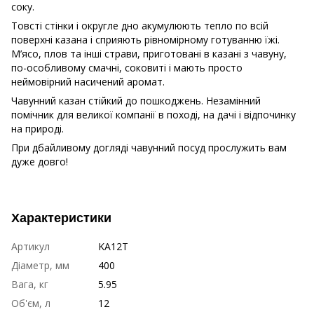
соку.
Товсті стінки і округле дно акумулюють тепло по всій
поверхні казана і сприяють рівномірному готуванню їжі.
М’ясо, плов та інші страви, приготовані в казані з чавуну,
по-особливому смачні, соковиті і мають просто
неймовірний насичений аромат.
Чавунний казан стійкий до пошкоджень. Незамінний
помічник для великої компанії в поході, на дачі і відпочинку
на природі.
При дбайливому догляді чавунний посуд прослужить вам
дуже довго!
Характеристики
Артикул
KA12T
Діаметр, мм
400
Вага, кг
5.95
Об'єм, л
12