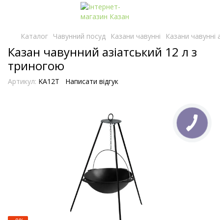
Каталог
Чавунний посуд
Казани чавунні
Казани чавунні а
Казан чавунний азіатський 12 л з
триногою
Артикул:
KA12T
Написати відгук