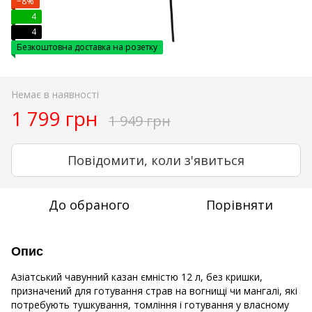
−8%
4
4
Безкоштовна доставка на розетку
Немає в наявності
1 799 грн
1 949 грн
Повідомити, коли з'явиться
До обраного
Порівняти
Опис
Азіатський чавунний казан ємністю 12 л, без кришки,
призначений для готування страв на вогнищі чи мангалі, які
потребують тушкування, томління і готування у власному