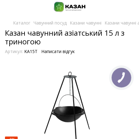
Каталог
Чавунний посуд
Казани чавунні
Казани чавунні а
Казан чавунний азіатський 15 л з
триногою
Артикул:
KA15T
Написати відгук