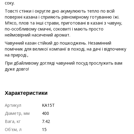
соку.
Товсті стінки і округле дно акумулюють тепло по всій
поверхні казана і сприяють рівномірному готуванню їжі.
М’ясо, плов та інші страви, приготовані в казані з чавуну,
по-особливому смачні, соковиті і мають просто
неймовірний насичений аромат.
Чавунний казан стійкий до пошкоджень. Незамінний
помічник для великої компанії в поході, на дачі і відпочинку
на природі.,
При дбайливому догляді чавунний посуд прослужить вам
дуже довго!
Характеристики
Артикул
KA15T
Діаметр, мм
400
Вага, кг
7.42
Об'єм, л
15