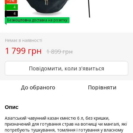
−5%
4
4
Безкоштовна доставка на розетку
Немає в наявності
1 799 грн
1 899 грн
Повідомити, коли з'явиться
До обраного
Порівняти
Опис
Азіатський чавунний казан ємністю 6 л, без кришки,
призначений для готування страв на вогнищі чи мангалі, які
потребують тушкування, томління і готування у власному