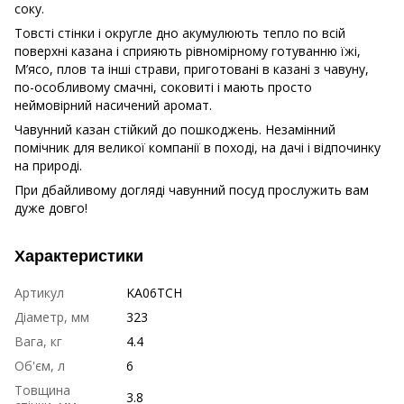
соку.
Товсті стінки і округле дно акумулюють тепло по всій
поверхні казана і сприяють рівномірному готуванню їжі,
М’ясо, плов та інші страви, приготовані в казані з чавуну,
по-особливому смачні, соковиті і мають просто
неймовірний насичений аромат.
Чавунний казан стійкий до пошкоджень. Незамінний
помічник для великої компанії в поході, на дачі і відпочинку
на природі.
При дбайливому догляді чавунний посуд прослужить вам
дуже довго!
Характеристики
Артикул
KA06TCH
Діаметр, мм
323
Вага, кг
4.4
Об'єм, л
6
Товщина
3.8