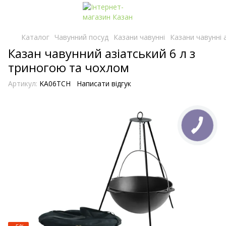
Каталог
Чавунний посуд
Казани чавунні
Казани чавунні а
Казан чавунний азіатський 6 л з
триногою та чохлом
Артикул:
KA06TCH
Написати відгук