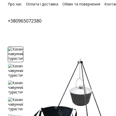
Перейти до основного контенту
Про нас
Оплата і доставка
Обмін та повернення
Конта
+380965072380