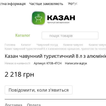
ктна інформація
Частіше замовляють
Укр
Рус
Каталог
Головна
Каталог
Чавунний посуд
Казани чавунні
Казани чавун
Казан чавунний туристичний 8 л з алюмінієвою кришкою, триногою та чохл
Казан чавунний туристичний 8 л з алюмін
Немає в наявності
Артикул: KT08-4TCH
Написати відгук
2 218 грн
Повідомити, коли з'явиться
Доставка
Оплата