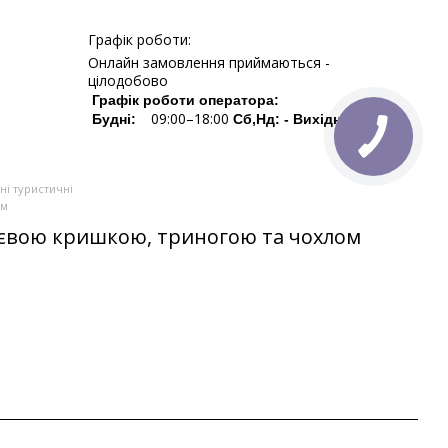
Графік роботи:
Онлайн замовлення приймаються -
цілодобово
Графік роботи оператора:
09:00–18:00
Будні:
Сб,Нд: - Вихідні
ні туристичні
ом
ієвою кришкою, триногою та чохлом