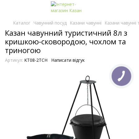
Каталог
Чавунний посуд
Казани чавунні
Казани чавунні 
Казан чавунний туристичний 8л з
кришкою-сковородою, чохлом та
триногою
Артикул:
KT08-2TCH
Написати відгук