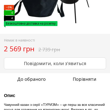
−6%
4
4
Безкоштовна доставка на розетку
Немає в наявності
2 569 грн
2 739 грн
Повідомити, коли з'явиться
До обраного
Порівняти
Опис
Чавунний казан з серії «ТУРИЗМ» – це перш за все класичний
посуд для готування на відкритому вогні, Вилазка в ліс, до