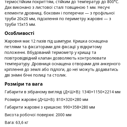
термостійким покриттям, стійким до температур до 800°C.
Дах виконано з листової сталі товщиною 1 мм. Несучі
елементи дровниці, боковин і поперечки — з профільної
труби 20х20 мм, підсилення по периметру жаровні — з
труби 15х15 мм.
Особливості
Жаровня має 12 пазів під шампури. Кришка оснащена
петлями та фіксаторами для фіксації у відкритому
положенні. Вбудований термометр у кришці та
повітровідвідний клапан дозволяють контролювати
температуру. Дровниця оснащена отворами для анкерного
кріплення до землі або підлоги, до неї можуть додаватись
дві знімні бічні полиці та столик.
Розміри та вага
Габарити в зібраному вигляді (Д×Ш×В): 1340×1150×2214 мм
Розміри жаровні (Д×Ш×В): 810×320×280 мм
Габарити жаровні з кришкою: 990×358×280 мм
Висота робочої поверхні: 2000 мм
Вага: 63,6 кг