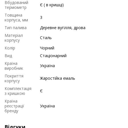
Вбудований
Є ( в кришці)
термометр
Товщина
3
корпуса, мм
Тип палива
Деревне вугілля, дрова
Матеріал
Сталь
корпусу
Колір
Чорний
Вид
Стаціонарний
Країна
Україна
виробник
Покриття
Жаростійка емаль
корпусу
Комплектація
Є
з кришкою
Країна
реєстрації
Україна
бренду
Відгуки