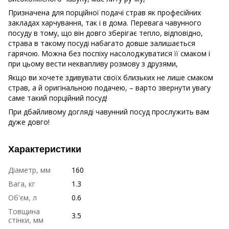
Призначена для порційної подачі страв як професійних
закладах харчування, так і в дома. Перевага чавунного
посуду в тому, що він довго зберігає тепло, відповідно,
страва в такому посуді набагато довше залишається
гарячою. Можна без поспіху насолоджуватися її смаком і
при цьому вести неквапливу розмову з друзями,
Якщо ви хочете здивувати своїх близьких не лише смаком
страв, а й оригінальною подачею, – варто звернути увагу
саме такий порційний посуд!
При дбайливому догляді чавунний посуд прослужить вам
дуже довго!
Характеристики
Діаметр, мм
160
Вага, кг
1.3
Об'єм, л
0.6
Товщина
3.5
стінки, мм