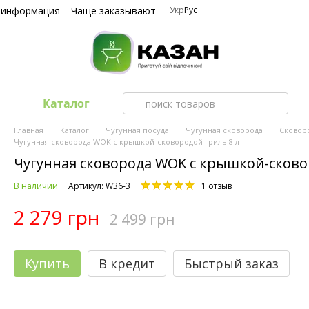
 информация
Чаще заказывают
Укр
Рус
Каталог
Главная
Каталог
Чугунная посуда
Чугунная сковорода
Сковор
Чугунная сковорода WOK с крышкой-сковородой гриль 8 л
Чугунная сковорода WOK с крышкой-сково
В наличии
Артикул: W36-3
1 отзыв
2 279 грн
2 499 грн
Купить
В кредит
Быстрый заказ