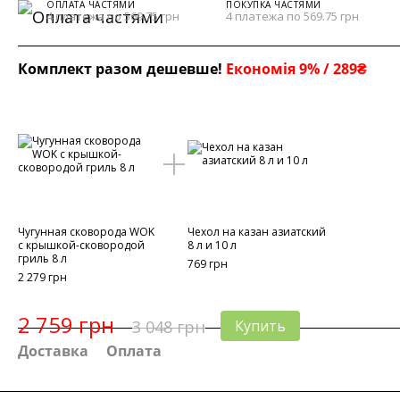
ОПЛАТА ЧАСТЯМИ
ПОКУПКА ЧАСТЯМИ
4 платежа по 569.75 грн
4 платежа по 569.75 грн
Комплект разом дешевше!
Економія 9% / 289₴
Чугунная сковорода WOK
Чехол на казан азиатский
с крышкой-сковородой
8 л и 10 л
гриль 8 л
769 грн
2 279 грн
2 759 грн
3 048 грн
Купить
Доставка
Оплата