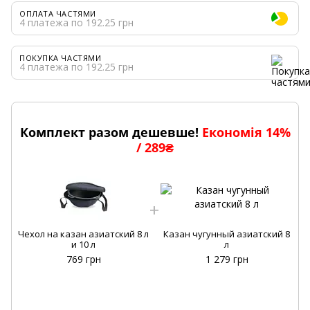
ОПЛАТА ЧАСТЯМИ
4 платежа по 192.25 грн
ПОКУПКА ЧАСТЯМИ
4 платежа по 192.25 грн
Комплект разом дешевше!
Економія 14%
/ 289₴
Ч
Чехол на казан азиатский 8 л
Казан чугунный азиатский 8
и 10 л
л
769 грн
1 279 грн