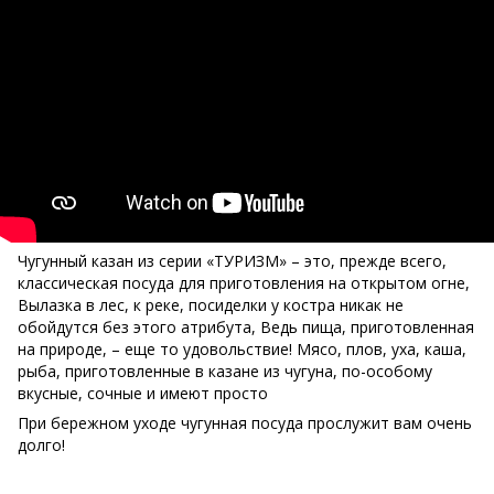
Чугунный казан из серии «ТУРИЗМ» – это, прежде всего,
классическая посуда для приготовления на открытом огне,
Вылазка в лес, к реке, посиделки у костра никак не
обойдутся без этого атрибута, Ведь пища, приготовленная
на природе, – еще то удовольствие! Мясо, плов, уха, каша,
рыба, приготовленные в казане из чугуна, по-особому
вкусные, сочные и имеют просто
При бережном уходе чугунная посуда прослужит вам очень
долго!