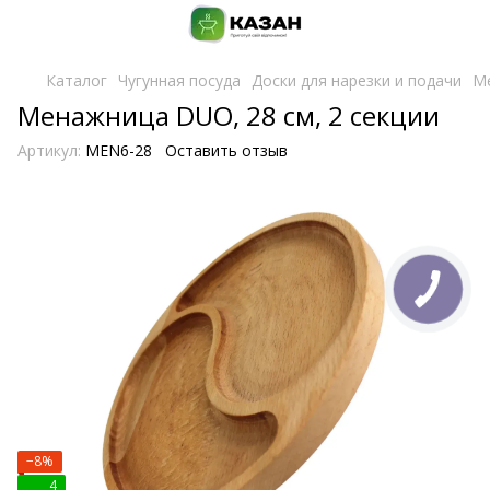
Каталог
Чугунная посуда
Доски для нарезки и подачи
Ме
Менажница DUO, 28 см, 2 секции
Артикул:
MEN6-28
Оставить отзыв
−8%
4