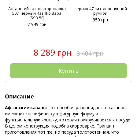
Афганский казан-скороварка
Черпак 47 см с деревянной
А
50 л черный Rashko Baba
ручкой
(SSB-50)
350 грн
7 949 грн
8 289 грн
8 404 грн
Купить
Описание
Афганские казаны
- это особая разновидность казанов,
имеющих специфическую фигурную форму и
функциональную крышку, которая прикручивается к посуде.
В целом конструкция подобна скороварке. Принцип
приготовления тот же, но посуда толстостенная, что