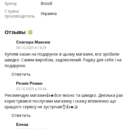
Бренд
Brizoll
Страна
Украина
производитель
Отзывы
7
Совгира Максим
09.10.2025 в 14:29
Купляв казан на подарунок в цьому магазині, все зробили
швидко. Самим виробом, задоволений. Раджу для себе і на
подарунок.
Ответить
Резнік Роман
03.10.2025 в 20:44
Рекомендую магазин👍🔥Все якісно та швидко. Декілька раз
користувався послугами магазину і скажу впевненно що
кращого сервісу не зустрічав👌👍🔥🤝
Ответить
Елена