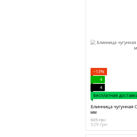
−13%
4
4
Бесплатная доставка
Блинница чугунная O
мм
605 грн
529 грн