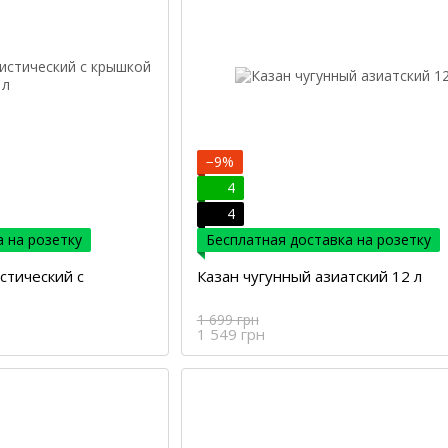
−9%
4
4
 на розетку
Бесплатная доставка на розетку
стический с
Казан чугунный азиатский 12 л
1 699 грн
1 549 грн