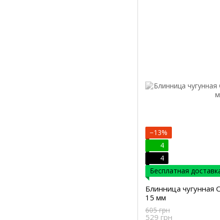
−13%
4
4
Бесплатная доставка
Блинница чугунная O
15 мм
605 грн
529 грн