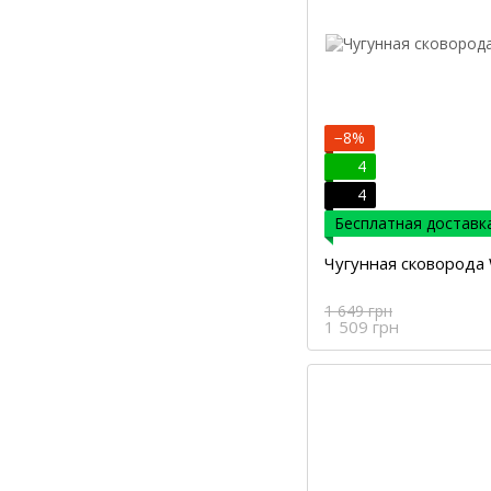
−8%
4
4
Бесплатная доставка
Чугунная сковорода 
1 649 грн
1 509 грн