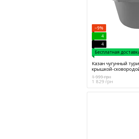
−9%
4
4
Бесплатная доставка
Казан чугунный тури
крышкой-сковородо
1 999 грн
1 829 грн