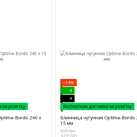
−14%
4
4
 на розетку
Бесплатная доставка на розетку
ptima-Bordo 240 х
Блинница чугунная Optima-Bordo 
15 мм
510 грн
439 грн