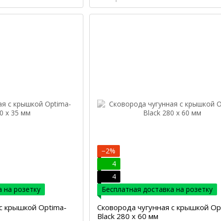
−2%
4
4
 на розетку
Бесплатная доставка на розетку
с крышкой Optima-
Сковорода чугунная с крышкой Op
Black 280 х 60 мм