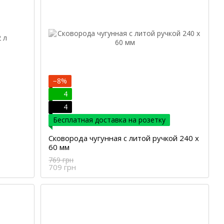
−8%
4
4
Бесплатная доставка на розетку
Сковорода чугунная с литой ручкой 240 х
60 мм
769 грн
709 грн