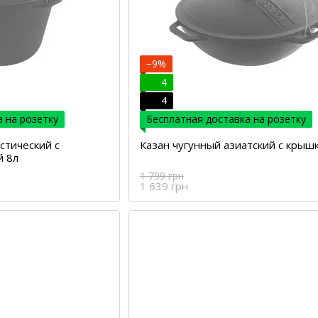
−9%
4
4
 на розетку
Бесплатная доставка на розетку
стический с
Казан чугунный азиатский с крышк
й 8л
1 799 грн
1 639 грн