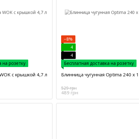
−8%
4
4
 на розетку
Бесплатная доставка на розетку
WOK с крышкой 4,7 л
Блинница чугунная Optima 240 х 
529 грн
489 грн