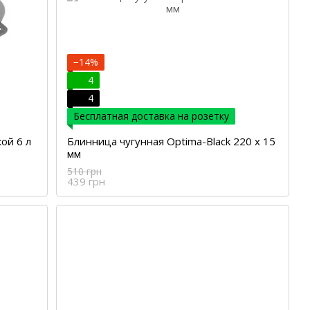
−14%
4
4
Бесплатная доставка на розетку
ой 6 л
Блинница чугунная Optima-Black 220 х 15
мм
510 грн
439 грн